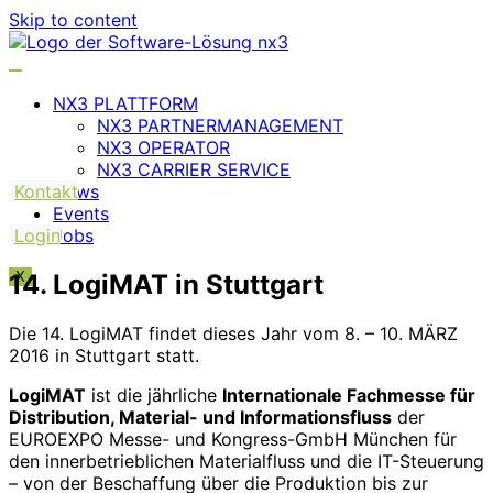
Skip to content
NX3 PLATTFORM
NX3 PARTNERMANAGEMENT
NX3 OPERATOR
NX3 CARRIER SERVICE
Kontakt
News
Events
Login
Jobs
14. LogiMAT in Stuttgart
X
Die 14. LogiMAT findet dieses Jahr vom 8. – 10. MÄRZ
2016 in Stuttgart statt.
LogiMAT
ist die jährliche
Internationale Fachmesse für
Distribution, Material- und Informationsfluss
der
EUROEXPO Messe- und Kongress-GmbH München für
den innerbetrieblichen Materialfluss und die IT-Steuerung
– von der Beschaffung über die Produktion bis zur