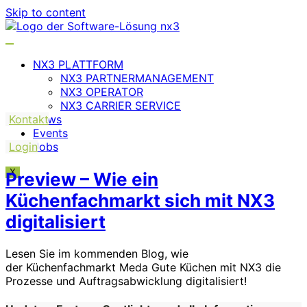
Skip to content
NX3 PLATTFORM
NX3 PARTNERMANAGEMENT
NX3 OPERATOR
NX3 CARRIER SERVICE
Kontakt
News
Events
Login
Jobs
X
Preview – Wie ein
Küchenfachmarkt sich mit NX3
digitalisiert
Lesen Sie im kommenden Blog, wie
der Küchenfachmarkt Meda Gute Küchen mit NX3 die
Prozesse und Auftragsabwicklung digitalisiert!